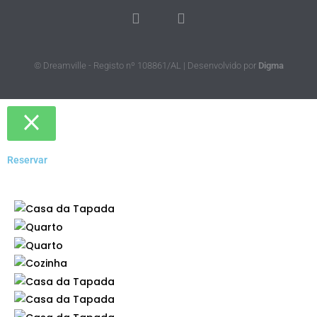
© Dreamville - Registo nº 108861/AL | Desenvolvido por
Digma
Reservar