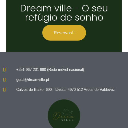
Natureza
Dream ville - O seu
refúgio de sonho
Venha conhecer a Dreamville ,
não se irá arrepender
Reservas
Saber mais
+351 967 201 880 (Rede móvel nacional)
geral@dreamville.pt
Calvos de Baixo, 690, Távora, 4970-512 Arcos de Valdevez