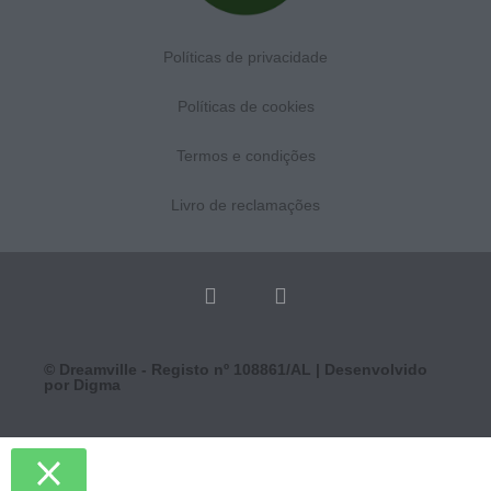
Políticas de privacidade
Políticas de cookies
Termos e condições
Livro de reclamações
© Dreamville - Registo nº 108861/AL | Desenvolvido
por
Digma