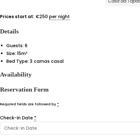
Casa da Tapa
Prices start at:
€
250
per night
Details
Guests:
6
Size:
15m²
Bed Type:
3 camas casal
Availability
Reservation Form
Required fields are followed by
*
Check-in Date
*