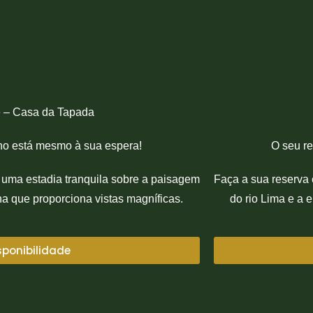
e – Casa da Tapada
ho está mesmo à sua espera!
O seu r
e uma estadia tranquila sobre a paisagem
Faça a sua reserva 
na que proporciona vistas magníficas.
do rio Lima e a 
sponibilidade